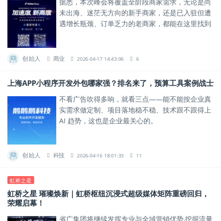
据悉，本次峰会将覆盖全阶段商家需求，无论是尚
未出海、迷茫无方向的新手商家，还是已入驻但遭
遇增长瓶颈、订单乏力的老商家，都能在这里找到
专属破局方案。
创始人
商业
2026-04-17 14:43:06
6
上海APP小程序开发外包哪家强？排名来了，预算工具案例战士
不看广告吹得多响，就看三点——能不能按企业真
实需求做定制、项目落地稳不稳、技术跟不跟得上
AI 趋势，这也是企业最关心的。
创始人
科技
2026-04-16 18:01:33
11
虹桥之星
虹桥之星 璀璨焕新｜虹桥枢纽沉浸式超级媒体矩阵重磅回归，
荣耀启幕！
省广集团将继续发挥专业与全域营销优势,挖掘流量