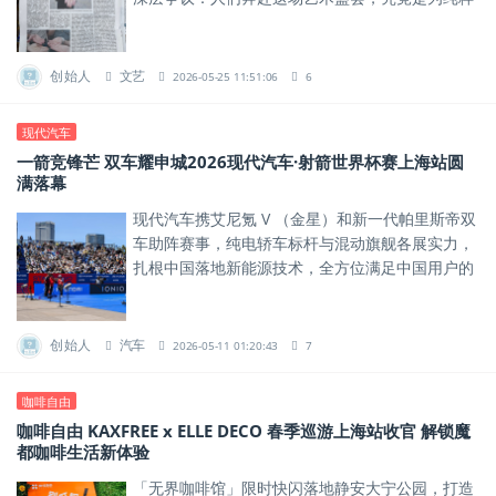
的审美追求，还是为追逐名利溢价与商业投机？
创始人
文艺
2026-05-25 11:51:06
6
现代汽车
一箭竞锋芒 双车耀申城2026现代汽车·射箭世界杯赛上海站圆
满落幕
现代汽车携艾尼氪 V （金星）和新一代帕里斯帝双
车助阵赛事，纯电轿车标杆与混动旗舰各展实力，
扎根中国落地新能源技术，全方位满足中国用户的
智能出行需求...
创始人
汽车
2026-05-11 01:20:43
7
咖啡自由
咖啡自由 KAXFREE x ELLE DECO 春季巡游上海站收官 解锁魔
都咖啡生活新体验
「无界咖啡馆」限时快闪落地静安大宁公园，打造