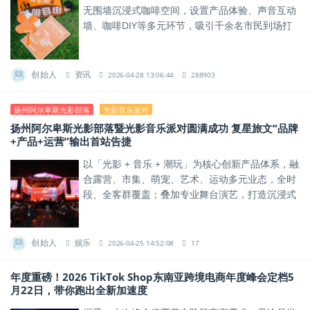
无围墙沉浸式咖啡空间，设置产品体验、声音互动
墙、咖啡DIY等多元环节，吸引千余名市民到场打
卡，相关话题在社交平台累计曝光超千万。
创始人
资讯
2026-04-28 13:06:44
288903
扬州阿尔卑斯光影部落
光影音乐派对
扬州阿尔卑斯光影部落暨光影音乐派对圆满成功 复星旅文“品牌
+产品+运营”输出首站告捷
以「光影 + 音乐 + 潮玩」为核心创新产品体系，融
合露营、市集、萌宠、艺术、运动多元业态，全时
段、全客群覆盖；叠加专业舞台演艺，打造沉浸式
视听体验，重构文旅休闲新生态。
创始人
娱乐
2026-04-25 14:52:08
17
年度重磅！2026 TikTok Shop东南亚跨境电商年度峰会定档5
月22日，带你跑出全新加速度