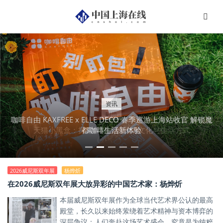
资讯
时尚
咖啡自由 KAXFREE x ELLE DECO 春季巡游上海站收官 解锁魔
天猫小黑盒：探索年轻人的饮酒文化与生活方式
都咖啡生活新体验
2026威尼斯双年展
杨烨炘
在2026威尼斯双年展大放异彩的中国艺术家：杨烨炘
本届威尼斯双年展作为全球当代艺术界公认的最高
殿堂，长久以来始终萦绕着艺术精神与资本博弈的
深层争议：人们奔赴这场艺术盛会，究竟是为纯粹