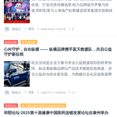
价值、打造优质传播场景,助力品牌提升声量与价
值,同时彰显与上海地产虹桥建设投资集团共筑枢纽
媒体新高地的决心。
创始人
资讯
2026-03-24 13:59:18
6
纵横品牌
蓝天救援队
心向守护，自在纵横 —— 纵横品牌携手蓝天救援队，共启公益
守护新征程
此次活动是企业力量与专业公益救援组织的跨界协
同，标志着纵横品牌以产品技术赋能应急救援、深
化公益担当的全新实践，为构建社会化应急救援网
络奠定坚实基础。
创始人
汽车
2026-01-11 16:58:54
11
和熙论坛
第十届健康中国医药连锁发展论坛
和熙论坛·2025第十届健康中国医药连锁发展论坛在泰州举办