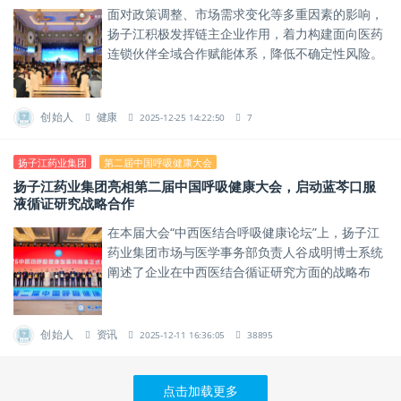
面对政策调整、市场需求变化等多重因素的影响，
扬子江积极发挥链主企业作用，着力构建面向医药
连锁伙伴全域合作赋能体系，降低不确定性风险。
创始人
健康
2025-12-25 14:22:50
7
扬子江药业集团
第二届中国呼吸健康大会
扬子江药业集团亮相第二届中国呼吸健康大会，启动蓝芩口服
液循证研究战略合作
在本届大会“中西医结合呼吸健康论坛”上，扬子江
药业集团市场与医学事务部负责人谷成明博士系统
阐述了企业在中西医结合循证研究方面的战略布
局。
创始人
资讯
2025-12-11 16:36:05
38895
点击加载更多